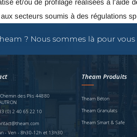
isé et/ou de profilage réalisées à l’aide
s aux secteurs soumis à des régulations sp
Theam ? Nous sommes là pour vous 
act
Theam Produits
 Chemin des Plis 44880
Theam Béton
AUTRON
Theam Granulats
33 (0) 2 40 65 22 10
Theam Smart & Safe
ontact@theam.com
un - Ven - 8h30-12h et 13h30