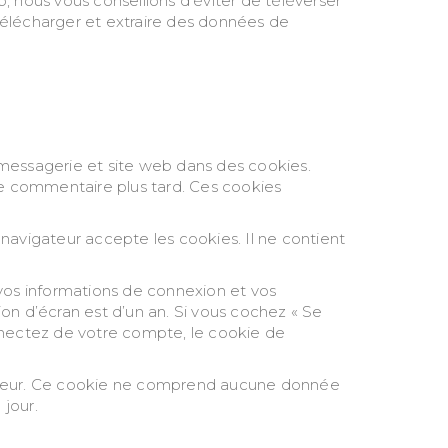
b, nous vous conseillons d’éviter de téléverser
élécharger et extraire des données de
 messagerie et site web dans des cookies.
tre commentaire plus tard. Ces cookies
navigateur accepte les cookies. Il ne contient
vos informations de connexion et vos
on d’écran est d’un an. Si vous cochez « Se
nectez de votre compte, le cookie de
igateur. Ce cookie ne comprend aucune donnée
 jour.