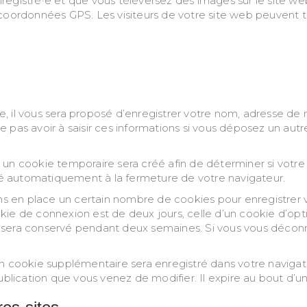
 enregistré·e et que vous téléversez des images sur le site we
ordonnées GPS. Les visiteurs de votre site web peuvent t
, il vous sera proposé d’enregistrer votre nom, adresse de
e pas avoir à saisir ces informations si vous déposez un au
 un cookie temporaire sera créé afin de déterminer si votre 
é automatiquement à la fermeture de votre navigateur.
s en place un certain nombre de cookies pour enregistrer 
kie de connexion est de deux jours, celle d’un cookie d’opti
n sera conservé pendant deux semaines. Si vous vous décon
, un cookie supplémentaire sera enregistré dans votre nav
ublication que vous venez de modifier. Il expire au bout d’un