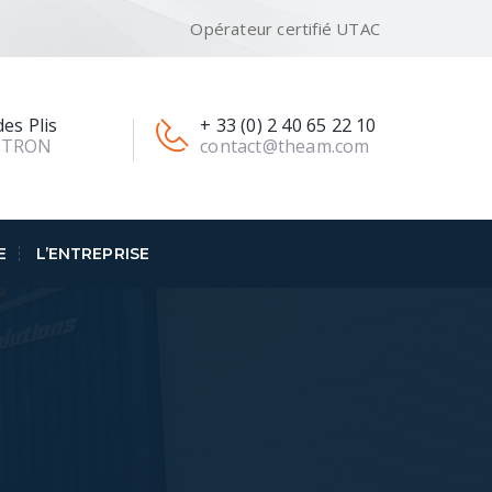
Opérateur certifié UTAC
es Plis
+ 33 (0) 2 40 65 22 10
UTRON
contact@theam.com
E
L’ENTREPRISE