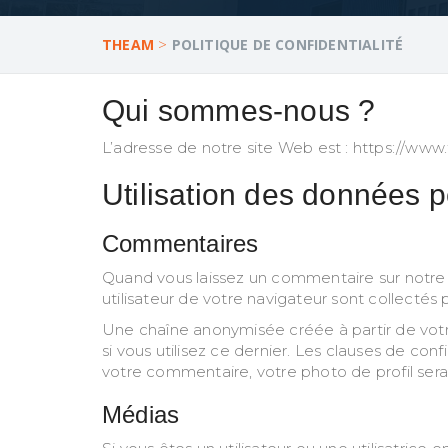
>
THEAM
POLITIQUE DE CONFIDENTIALITÉ
Qui sommes-nous ?
L’adresse de notre site Web est : https://ww
Utilisation des données p
Commentaires
Quand vous laissez un commentaire sur notre s
utilisateur de votre navigateur sont collectés
Une chaîne anonymisée créée à partir de votr
si vous utilisez ce dernier. Les clauses de conf
votre commentaire, votre photo de profil ser
Médias